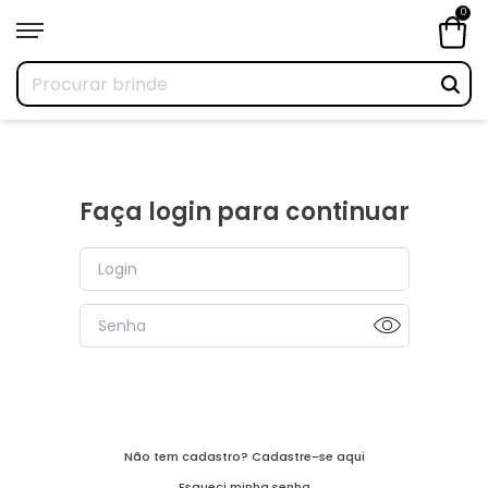
Login
0
Faça login para continuar
Entrar
Não tem cadastro?
Cadastre-se aqui
Esqueci minha senha